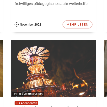
freiwilliges pädagogisches Jahr weiterhelfen.
November 2022
MEHR LESEN
dpa/Sebastian Gollnow
Für Abonnenten