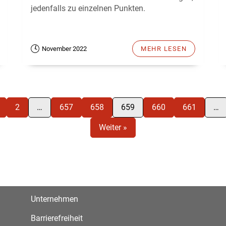
jedenfalls zu einzelnen Punkten.
November 2022
MEHR LESEN
2
…
657
658
659
660
661
…
Weiter »
Unternehmen
Barrierefreiheit