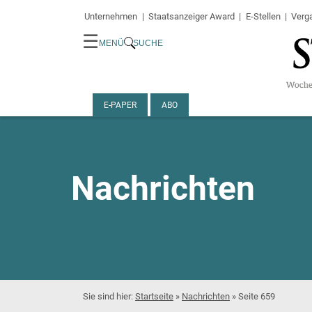
Unternehmen
Staatsanzeiger Award
E-Stellen
Verg
☰
MENÜ
SUCHE
E-PAPER
ABO
Nachrichten
Startseite
»
Nachrichten
»
Seite 659