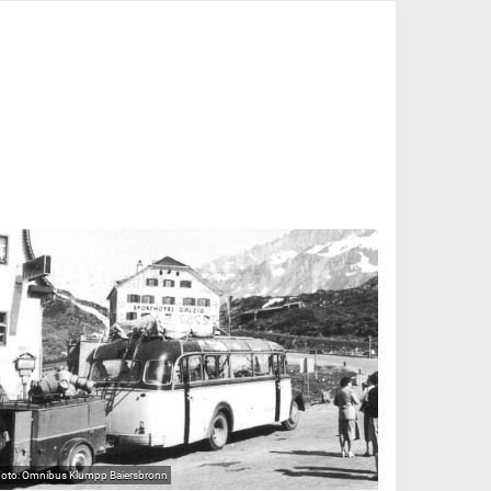
Omnibus Klumpp Baiersbronn