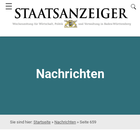
☰
Nachrichten
Startseite
»
Nachrichten
»
Seite 659