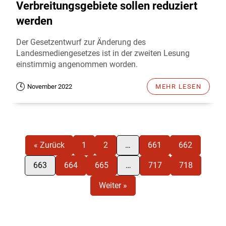
Verbreitungsgebiete sollen reduziert
werden
Der Gesetzentwurf zur Änderung des
Landesmediengesetzes ist in der zweiten Lesung
einstimmig angenommen worden.
November 2022
MEHR LESEN
« Zurück
1
2
…
661
662
663
664
665
…
717
718
Weiter »