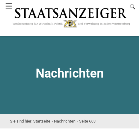
☰
Nachrichten
Startseite
»
Nachrichten
»
Seite 663