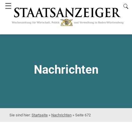
☰
Nachrichten
Startseite
»
Nachrichten
»
Seite 672