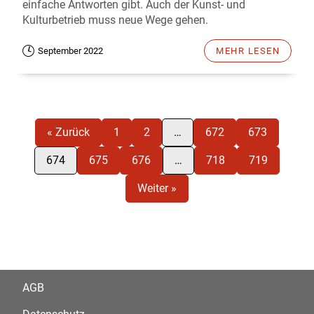
einfache Antworten gibt. Auch der Kunst- und
Kulturbetrieb muss neue Wege gehen.
September 2022
MEHR LESEN
« Zurück
1
2
…
672
673
674
675
676
…
718
719
Weiter »
AGB