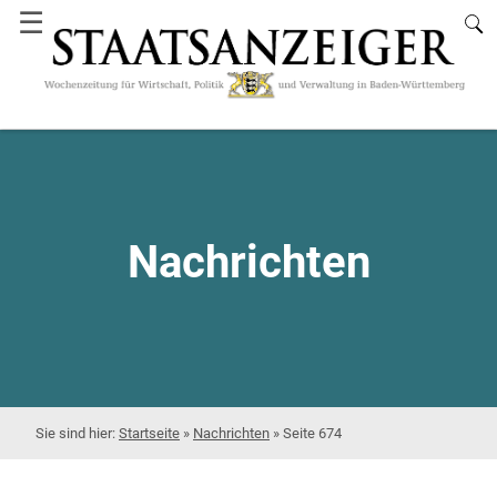
☰
Nachrichten
Startseite
»
Nachrichten
»
Seite 674