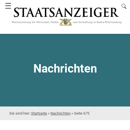
☰
Nachrichten
Startseite
»
Nachrichten
»
Seite 675