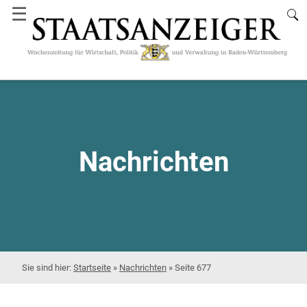
☰
Nachrichten
Startseite
»
Nachrichten
»
Seite 677