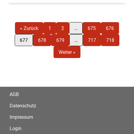
« Zurück
1
2
…
675
676
677
678
679
…
717
718
Weiter »
AGB
Datenschutz
Impressum
Login