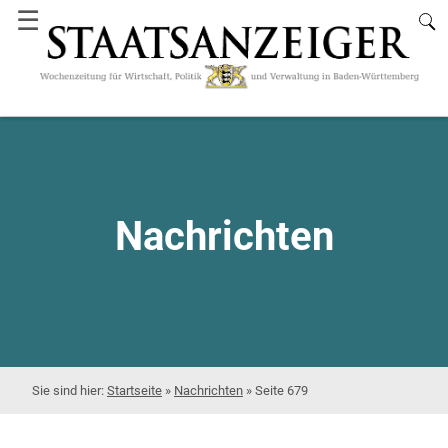
☰
Nachrichten
Startseite
»
Nachrichten
»
Seite 679