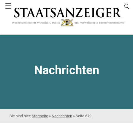
☰
Nachrichten
Startseite
»
Nachrichten
»
Seite 679