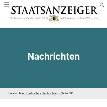
☰
Nachrichten
Startseite
»
Nachrichten
»
Seite 681