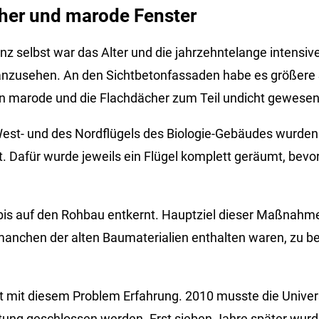
her und marode Fenster
z selbst war das Alter und die jahrzehntelange intensiv
anzusehen. An den Sichtbetonfassaden habe es größere
en marode und die Flachdächer zum Teil undicht gewesen
est- und des Nordflügels des Biologie-Gebäudes wurden
t. Dafür wurde jeweils ein Flügel komplett geräumt, bevo
is auf den Rohbau entkernt. Hauptziel dieser Maßnahme
 manchen der alten Baumaterialien enthalten waren, zu be
t mit diesem Problem Erfahrung. 2010 musste die Univers
ung geschlossen werden. Erst sieben Jahre später wurd