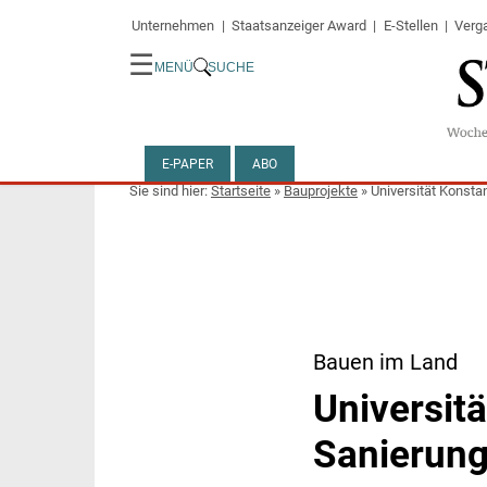
Unternehmen
Staatsanzeiger Award
E-Stellen
Verg
☰
MENÜ
SUCHE
E-PAPER
ABO
Startseite
»
Bauprojekte
»
Universität Konsta
Bauen im Land
Universit
Sanierung