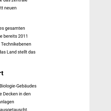
tt neuen
des gesamten
e bereits 2011
nd Technikebenen
as Land stellt das
rt
 Biologie-Gebäudes
e Decken in den
anlagen
g ausgetauscht.