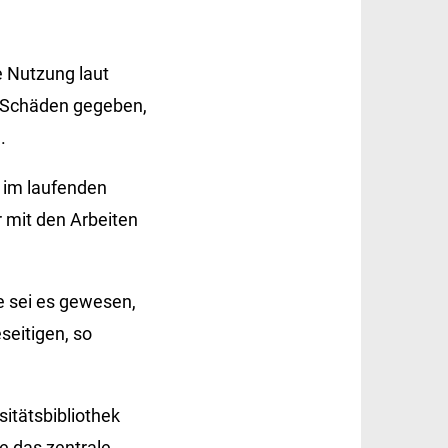
e Nutzung laut
 Schäden gegeben,
.
 im laufenden
r mit den Arbeiten
 sei es gewesen,
seitigen, so
itätsbibliothek
e das zentrale