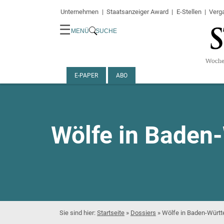
Unternehmen
Staatsanzeiger Award
E-Stellen
Verg
☰
MENÜ
SUCHE
E-PAPER
ABO
Wölfe in Baden
Startseite
»
Dossiers
»
Wölfe in Baden-Würt