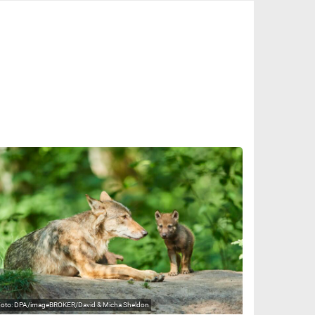
DPA/imageBROKER/David & Micha Sheldon