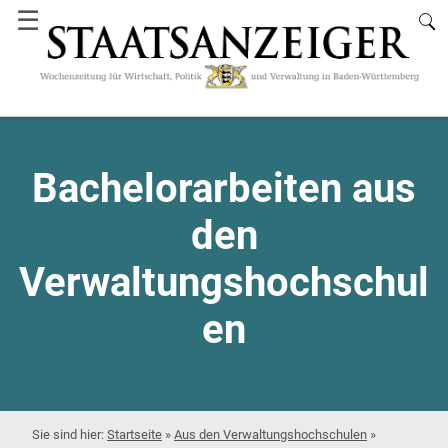
☰
Bachelorarbeiten aus
den
Verwaltungshochschul
en
Startseite
»
Aus den Verwaltungshochschulen
»