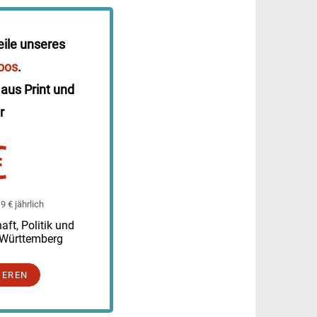
eile unseres
bos
.
 aus Print und
r
€
 € jährlich
ft, Politik und
-Württemberg
IEREN