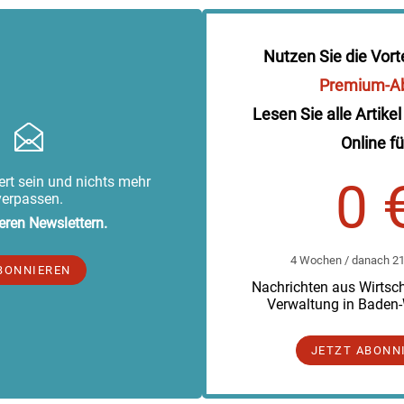
Nutzen Sie die Vort
Premium-A
Lesen Sie alle Artikel
Online fü
rt sein und nichts mehr
0 
verpassen.
eren Newslettern.
4 Wochen / danach 219
BONNIEREN
Nachrichten aus Wirtscha
Verwaltung in Baden
JETZT ABONN