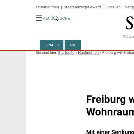
Unternehmen
Staatsanzeiger Award
E-Stellen
Verg
☰
MENÜ
SUCHE
E-PAPER
ABO
Startseite
»
Nachrichten
»
Freiburg will Erb
Freiburg 
Wohnraum
Mit einer Senkun