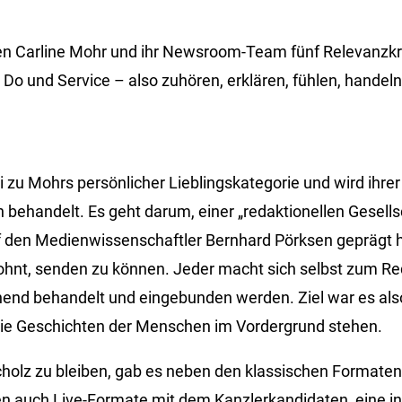
 Carline Mohr und ihr Newsroom-Team fünf Relevanzkrit
l, Do und Service – also zuhören, erklären, fühlen, handel
ei zu Mohrs persönlicher Lieblingskategorie und wird ihr
ch behandelt. Es geht darum, einer „redaktionellen Gesell
f den Medienwissenschaftler Bernhard Pörksen geprägt 
ohnt, senden zu können. Jeder macht sich selbst zum Re
hend behandelt und eingebunden werden. Ziel war es als
 die Geschichten der Menschen im Vordergrund stehen.
holz zu bleiben, gab es neben den klassischen Formaten
 auch Live-Formate mit dem Kanzlerkandidaten, eine in