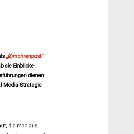
als
„@mohrenpost“
b sie Einblicke
usführungen dienen
al-Media-Strategie
ut, die man aus