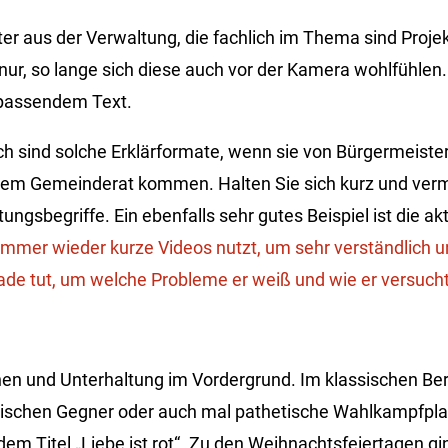
ter aus der Verwaltung, die fachlich im Thema sind Proj
 nur, so lange sich diese auch vor der Kamera wohlfühlen.
 passendem Text.
ch sind solche Erklärformate, wenn sie von Bürgermeister
 dem Gemeinderat kommen. Halten Sie sich kurz und verm
ungsbegriffe. Ein ebenfalls sehr gutes Beispiel ist die ak
immer wieder kurze Videos nutzt, um sehr verständlich 
rade tut, um welche Probleme er weiß und wie er versucht
en und Unterhaltung im Vordergrund. Im klassischen Be
litischen Gegner oder auch mal pathetische Wahlkampfpla
dem Titel „Liebe ist rot“. Zu den Weihnachtsfeiertagen g