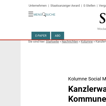
Unternehmen
Staatsanzeiger Award
E-Stellen
Verg
☰
MENÜ
SUCHE
E-PAPER
ABO
Startseite
»
Nachrichten
»
Kolumne
»
Kanzler
Kolumne Social 
Kanzlerwa
Kommunen 