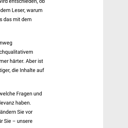
ird entschieden, ob
n dem Leser, warum
as das mit dem
hinweg
ochqualitativem
er härter. Aber ist
iger, die Inhalte auf
 welche Fragen und
levanz haben.
ändern Sie vor
r Sie – unsere