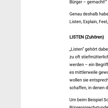
Bürger – gemacht!“
Genau deshalb haben
Listen, Explain, Fee
LISTEN (Zuhören)
„Listen“ gehört dab
zu oft stiefmütterli
werden – ein Begrif
es mittlerweile gew
wollen sie entsprec
schaffen, in denen
Um beim Beispiel Sc
Bürgersprechstunden