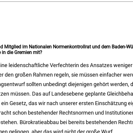
nd Mitglied im Nationalen Normenkontrollrat und dem Baden-W
 in die Gremien mit?
eine leidenschaftliche Verfechterin des Ansatzes weniger
der den großen Rahmen regeln, sie müssen einfacher werd
sentwurf sollten unbedingt diejenigen gehört werden, d
zen müssen. Das auf Landesebene geplante Gleichbeh
r ein Gesetz, das wir nach unserer ersten Einschätzung ei
racht schon bestehender Rechtsnormen und Institutionen
tehen. Bürokratieabbau bei bereits bestehenden Rechts
en gelingen, aber das wird nicht der große Wurf.