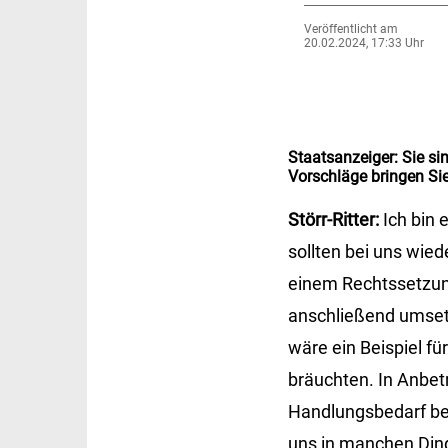
Veröffentlicht am
20.02.2024, 17:33 Uhr
Staatsanzeiger:
Sie si
Vorschläge bringen Sie
Störr-Ritter:
Ich bin 
sollten bei uns wie
einem Rechtssetzung
anschließend umset
wäre ein Beispiel fü
bräuchten. In Anbet
Handlungsbedarf bes
uns in manchen Ding