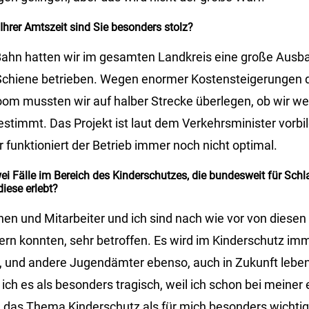
 Ihrer Amtszeit sind Sie besonders stolz?
Bahn hatten wir im gesamten Landkreis eine große Ausb
r Schiene betrieben. Wegen enormer Kostensteigerungen
om mussten wir auf halber Strecke überlegen, ob wir w
estimmt. Das Projekt ist laut dem Verkehrsminister vorbil
 funktioniert der Betrieb immer noch nicht optimal.
ei Fälle im Bereich des Kinderschutzes, die bundesweit für Schl
iese erlebt?
en und Mitarbeiter und ich sind nach wie vor von diesen 
dern konnten, sehr betroffen. Es wird im Kinderschutz imm
r, und andere Jugendämter ebenso, auch in Zukunft leb
ch es als besonders tragisch, weil ich schon bei meiner 
 das Thema Kinderschutz als für mich besonders wichtig