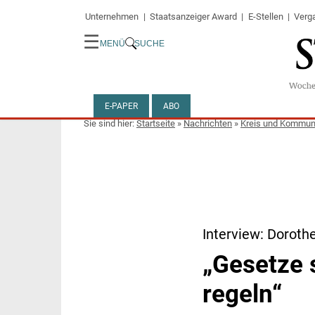
Unternehmen
Staatsanzeiger Award
E-Stellen
Verg
☰
MENÜ
SUCHE
E-PAPER
ABO
Startseite
»
Nachrichten
»
Kreis und Kommu
Interview: Dorothe
„Gesetze 
regeln“