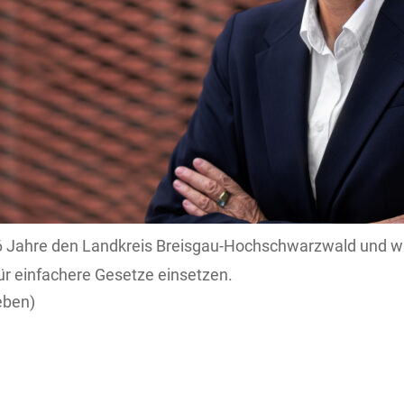
 16 Jahre den Landkreis Breisgau-Hochschwarzwald und wi
ür einfachere Gesetze einsetzen.
eben)