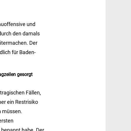
auoffensive und
 durch den damals
eitermachen. Der
dlich für Baden-
agzeilen gesorgt
tragischen Fällen,
er ein Restrisiko
en müssen.
ersten
 benannt habe. Der