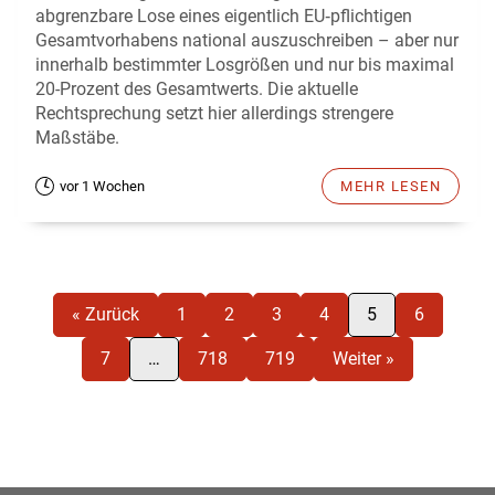
abgrenzbare Lose eines eigentlich EU‑pflichtigen
Gesamtvorhabens national auszuschreiben – aber nur
innerhalb bestimmter Losgrößen und nur bis maximal
20-Prozent des Gesamtwerts. Die aktuelle
Rechtsprechung setzt hier allerdings strengere
Maßstäbe.
vor 1 Wochen
MEHR LESEN
« Zurück
1
2
3
4
5
6
7
…
718
719
Weiter »