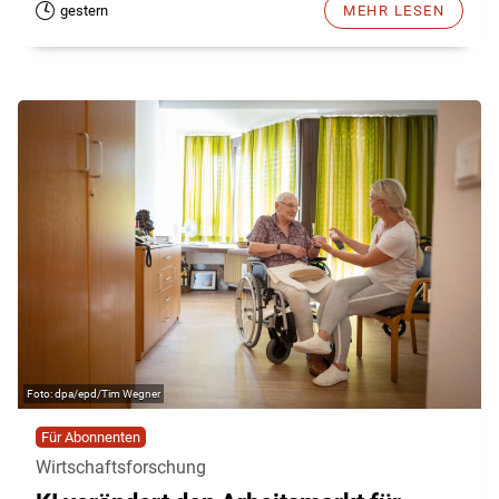
gestern
MEHR LESEN
dpa/epd/Tim Wegner
Für Abonnenten
Wirtschaftsforschung