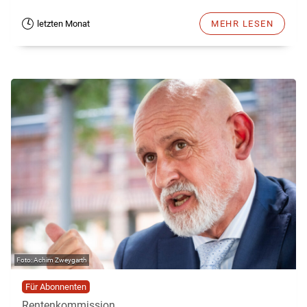
letzten Monat
MEHR LESEN
Achim Zweygarth
Für Abonnenten
Rentenkommission