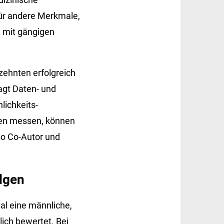
für andere Merkmale,
e mit gängigen
zehnten erfolgreich
agt Daten- und
lichkeits­
gen messen, können
so Co-Autor und
olgen
al eine männliche,
lich bewertet. Bei