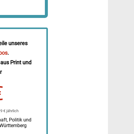
eile unseres
bos
.
 aus Print und
r
€
 € jährlich
ft, Politik und
-Württemberg