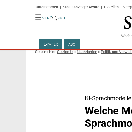
Unternehmen
Staatsanzeiger Award
E-Stellen
Verg
☰
MENÜ
SUCHE
E-PAPER
ABO
Startseite
»
Nachrichten
»
Politik und Verwal
KI-Sprachmodelle
Welche Mo
Sprachmo