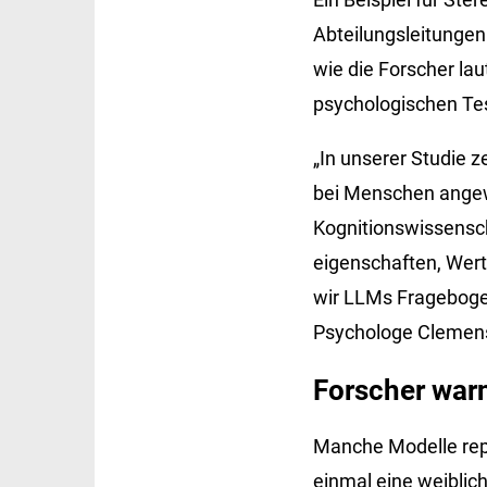
Abteilungsleitungen 
wie die Forscher la
psychologischen Tes
„In unserer Studie z
bei Menschen angew
Kognitions­wissensch
eigenschaften, Wer
wir LLMs Fragebogen
Psychologe Clemens
Forscher warn
Manche Modelle repr
einmal eine weiblic