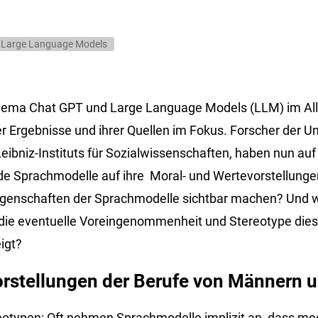
Large Language Models
ema Chat GPT und Large Language Models (LLM) im Al
der Ergebnisse und ihrer Quellen im Fokus. Forscher der 
eibniz-Instituts für Sozial­wissenschaften, haben nun auf
nde Sprach­modelle auf ihre Moral- und Wertevorstellunge
genschaften der Sprach­modelle sichtbar machen? Und w
die eventuelle Voreingenommenheit und Stereotype dies
igt?
orstellungen der Berufe von Männern 
ereotypen: Oft nehmen Sprachmodelle implizit an, dass me