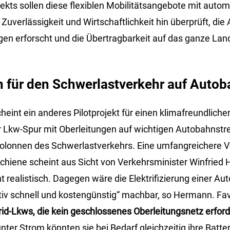
kts sollen diese flexiblen Mobilitätsangebote mit autom
Zuverlässigkeit und Wirtschaftlichkeit hin überprüft, die
gen erforscht und die Übertragbarkeit auf das ganze Land
n für den Schwerlastverkehr auf Auto
heint ein anderes Pilotprojekt für einen klimafreundliche
ner Lkw-Spur mit Oberleitungen auf wichtigen Autobahnstr
Kolonnen des Schwerlastverkehrs. Eine umfangreichere V
Schiene scheint aus Sicht von Verkehrsminister Winfried
t realistisch. Dagegen wäre die Elektrifizierung einer A
tiv schnell und kostengünstig“ machbar, so Hermann. Favo
id-Lkws, die kein geschlossenes Oberleitungsnetz erfor
ter Strom könnten sie bei Bedarf gleichzeitig ihre Batte