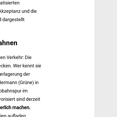
atisierten
 Akzeptanz und die
 dargestellt
bahnen
ren Verkehr: Die
ecken. Wer kennt sie
erlagerung der
 Hermann (Grüne) in
utobahnspur im
risiert sind derzeit
derlich machen.
rien aufladen.