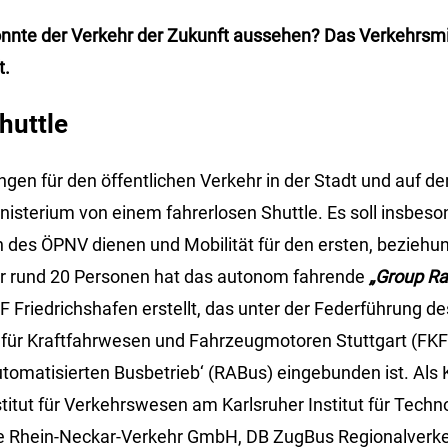
nnte der Verkehr der Zukunft aussehen? Das Verkehrsmi
t.
huttle
gen für den öffentlichen Verkehr in der Stadt und auf d
nisterium von einem fahrerlosen Shuttle. Es soll insbeso
des ÖPNV dienen und Mobilität für den ersten, beziehu
ür rund 20 Personen hat das autonom fahrende
„Group Rap
F Friedrichshafen erstellt, das unter der Federführung de
 für Kraftfahrwesen und Fahrzeugmotoren Stuttgart (FKFS
automatisierten Busbetrieb‘ (RABus) eingebunden ist. Als
nstitut für Verkehrswesen am Karlsruher Institut für Techn
be Rhein-Neckar-Verkehr GmbH, DB ZugBus Regionalverk