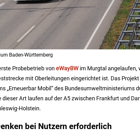
erium Baden-Württemberg
 erste Probebetrieb von
eWayBW
im Murgtal angelaufen, 
tstrecke mit Oberleitungen eingerichtet ist. Das Projek
s „Erneuerbar Mobil“ des Bundesumweltministeriums du
e dieser Art laufen auf der A5 zwischen Frankfurt und Da
hleswig-Holstein.
enken bei Nutzern erforderlich