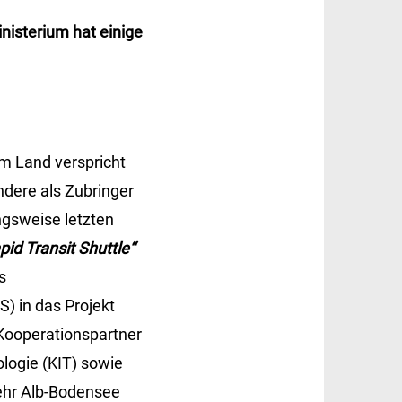
nisterium hat einige
em Land verspricht
ndere als Zubringer
ngsweise letzten
id Transit Shuttle“
s
) in das Projekt
 Kooperationspartner
ologie (KIT) sowie
ehr Alb-Bodensee