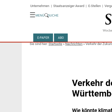
Unternehmen
Staatsanzeiger Award
E-Stellen
Verg
☰
MENÜ
SUCHE
E-PAPER
ABO
Startseite
»
Nachrichten
»
Verkehr der Zukun
Verkehr d
Württemb
Wie könnte klima