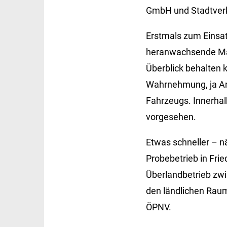
GmbH und Stadtverk
Erstmals zum Einsa
heranwachsende Man
Überblick behalten 
Wahrnehmung, ja An
Fahrzeugs. Innerhal
vorgesehen.
Etwas schneller – n
Probebetrieb in Fri
Überlandbetrieb zwi
den ländlichen Raum
ÖPNV.