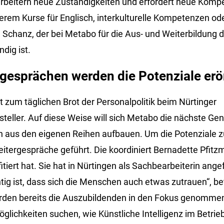
arbeitern neue Zuständigkeiten und erfordert neue Komp
derem Kurse für Englisch, interkulturelle Kompetenzen 
d Schanz, der bei Metabo für die Aus- und Weiterbildung 
dig ist.
rgesprächen werden die Potenziale erö
t zum täglichen Brot der Personalpolitik beim Nürtinger
teller. Auf diese Weise will sich Metabo die nächste Gen
n aus den eigenen Reihen aufbauen. Um die Potenziale 
tergespräche geführt. Die koordiniert Bernadette Pfitzma
fitiert hat. Sie hat in Nürtingen als Sachbearbeiterin ange
tig ist, dass sich die Menschen auch etwas zutrauen“, b
rden bereits die Auszubildenden in den Fokus genommen
glichkeiten suchen, wie Künstliche Intelligenz im Betri