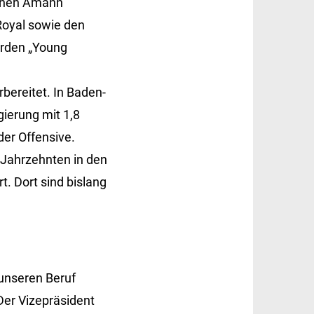
arnen Amann
Royal sowie den
erden „Young
bereitet. In Baden-
ierung mit 1,8
der Offensive.
 Jahrzehnten in den
. Dort sind bislang
unseren Beruf
Der Vizepräsident