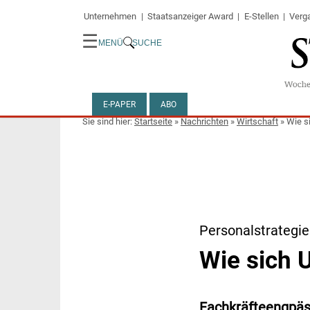
Unternehmen
Staatsanzeiger Award
E-Stellen
Verg
☰
MENÜ
SUCHE
E-PAPER
ABO
Startseite
»
Nachrichten
»
Wirtschaft
»
Wie s
Personalstrategi
Wie sich 
Fachkräfteengpäss