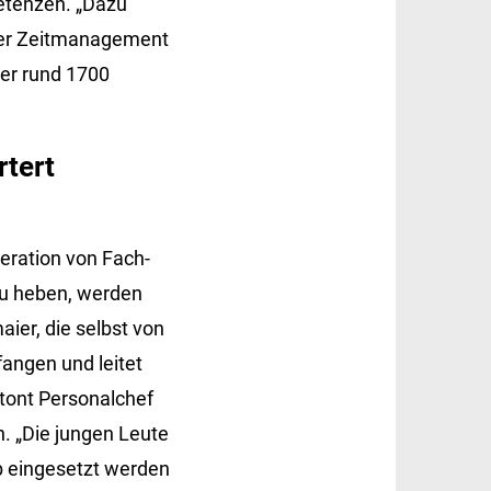
etenzen. „Dazu
oder Zeitmanagement
der rund 1700
rtert
eration von Fach-
zu heben, werden
ier, die selbst von
fangen und leitet
etont Personalchef
. „Die jungen Leute
eb eingesetzt werden