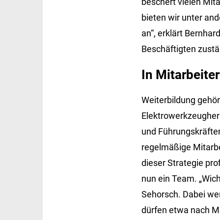
beschert vielen Mit
bieten wir unter an
an“, erklärt Bernhar
Beschäftigten zustän
In Mitarbeite
Weiterbildung gehör
Elektrowerkzeughers
und Führungskräfte
regelmäßige Mitarbei
dieser Strategie pro
nun ein Team. „Wich
Sehorsch. Dabei we
dürfen etwa nach Mö