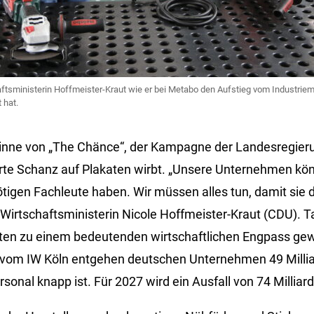
aftsministerin Hoffmeister-Kraut wie er bei Metabo den Aufstieg vom Industri
 hat.
 Sinne von „The Chänce“, der Kampagne der Landesregieru
te Schanz auf Plakaten wirbt. „Unsere Unternehmen kön
ötigen Fachleute haben. Wir müssen alles tun, damit sie 
irtschaftsministerin Nicole Hoffmeister-Kraut (CDU). Tat
ten zu einem bedeutenden wirtschaftlichen Engpass gew
r vom IW Köln entgehen deutschen Unternehmen 49 Milli
sonal knapp ist. Für 2027 wird ein Ausfall von 74 Milliar