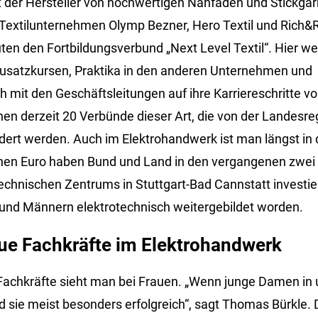
t der Hersteller von hochwertigen Nähfäden und Stickg
extilunternehmen Olymp Bezner, Hero Textil und Rich&
uten den Fortbildungsverbund „Next Level Textil“. Hier w
Zusatzkursen, Praktika in den anderen Unternehmen und
mit den Geschäftsleitungen auf ihre Karriereschritte vor
n derzeit 20 Verbünde dieser Art, die von der Landesreg
rdert werden. Auch im Elektrohandwerk ist man längst in 
onen Euro haben Bund und Land in den vergangenen zwei
chnischen Zentrums in Stuttgart-Bad Cannstatt investiert
und Männern elektrotechnisch weitergebildet worden.
eue Fachkräfte im Elektrohandwerk
Fachkräfte sieht man bei Frauen. „Wenn junge Damen in 
d sie meist besonders erfolgreich“, sagt Thomas Bürkle. 