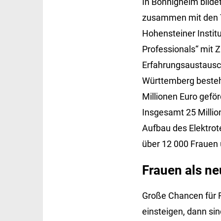
In Bönnigheim bilde
zusammen mit den T
Hohensteiner Instit
Professionals“ mit 
Erfahrungsaustausch 
Württemberg bestehe
Millionen Euro gefö
Insgesamt 25 Milli
Aufbau des Elektrote
über 12 000 Frauen 
Frauen als n
Große Chancen für 
einsteigen, dann sin