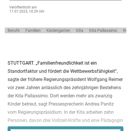
Veröffentlicht am
17.07.2023, 10:29 Uhr
Berufe
Familien
Kindergarten
Kita
Kita Pallassimo
Regi
STUTTGART. „Familienfreundlichkeit ist ein
Standortfaktor und fördert die Wettbewerbsfähigkeit“,
sagte der frühere Regierungspräsident Wolfgang Reimer
vor zwei Jahren anlässlich des zehnjährigen Bestehens
der Kita Pallassimo. Dort werden mehr als zwanzig
Kinder betreut, sagt Pressesprecherin Andrea Panitz
vom Regierungspräsidium. In der Kita arbeiten zehn
Personen, davon drei Vollzeit-Kräfte und eine Pädagogin
auf 65 Prozent in Teilzeit, zwei Fachschüler im zweiten