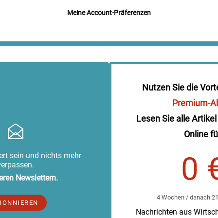
Meine Account-Präferenzen
Nutzen Sie die Vort
Premium-A
Lesen Sie alle Artikel
Online fü
rt sein und nichts mehr
0 
verpassen.
eren Newslettern.
4 Wochen / danach 219
BONNIEREN
Nachrichten aus Wirtscha