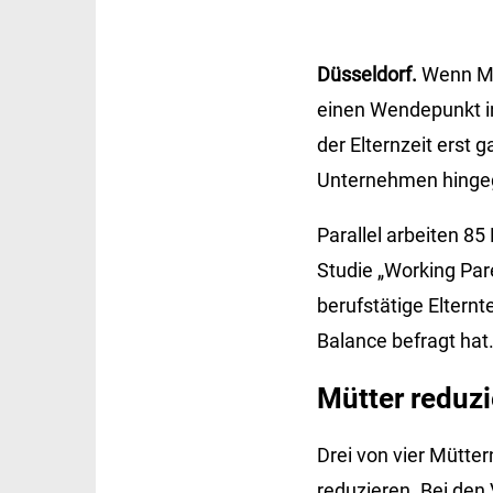
Düsseldorf.
Wenn Mü
einen Wendepunkt in 
der Elternzeit erst 
Unternehmen hingege
Parallel arbeiten 85
Studie „Working Par
berufstätige Elternt
Balance befragt hat
Mütter reduzie
Drei von vier Mütter
reduzieren. Bei den 