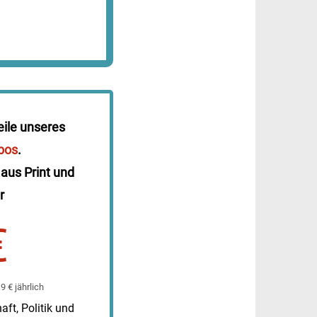
eile unseres
bos
.
 aus Print und
r
€
 € jährlich
ft, Politik und