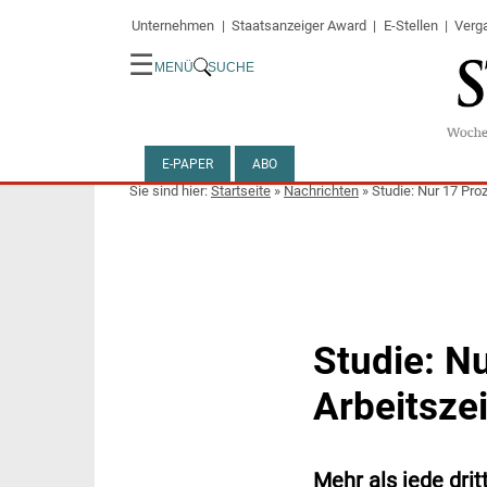
Unternehmen
Staatsanzeiger Award
E-Stellen
Verg
☰
MENÜ
SUCHE
E-PAPER
ABO
Startseite
»
Nachrichten
»
Studie: Nur 17 Proz
Studie: N
Arbeitszei
Mehr als jede drit