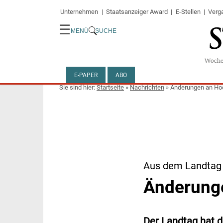
Unternehmen
Staatsanzeiger Award
E-Stellen
Verg
☰
MENÜ
SUCHE
E-PAPER
ABO
Startseite
»
Nachrichten
»
Änderungen an Ho
Aus dem Landtag
Änderung
Der Landtag hat 