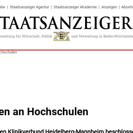
abe
Staatsanzeiger Agentur
Staatsanzeiger Akademie
Anzeigen
Abosh
chschulen
en an Hochschulen
den Klinikverbund Heidelberg-Mannheim beschloss