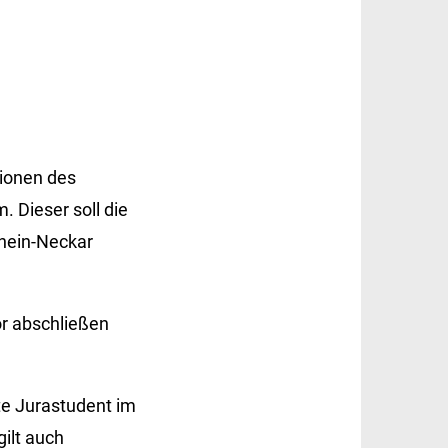
tionen des
 Dieser soll die
Rhein-Neckar
r abschließen
te Jurastudent im
ilt auch