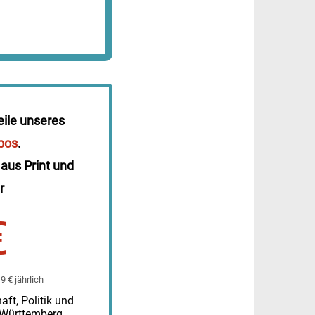
eile unseres
bos
.
 aus Print und
r
€
 € jährlich
ft, Politik und
-Württemberg