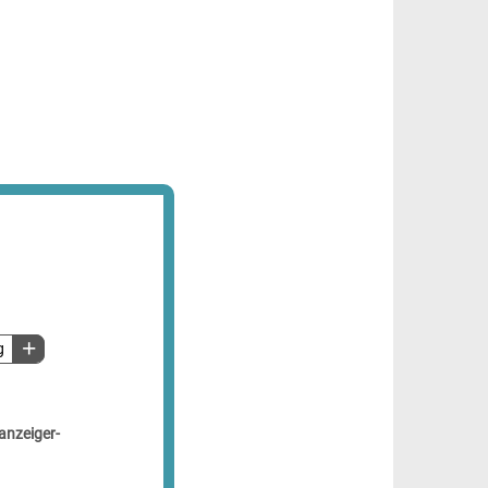
g
anzeiger-