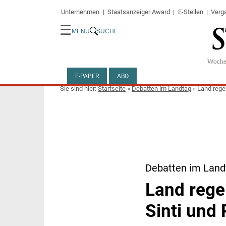
Unternehmen
Staatsanzeiger Award
E-Stellen
Verg
☰
MENÜ
SUCHE
E-PAPER
ABO
Startseite
»
Debatten im Landtag
»
Land rege
Debatten im Land
Land rege
Sinti und