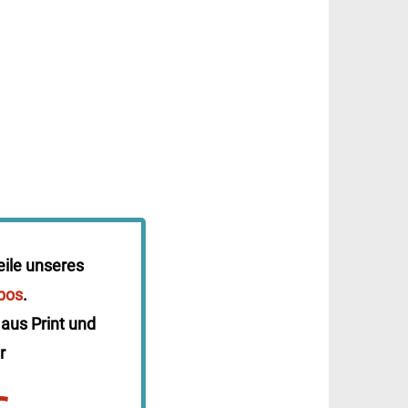
eile unseres
bos
.
 aus Print und
r