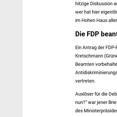
hitzige Diskussion a
wer hat hier eigent
im Hohen Haus aller
Die FDP beant
Ein Antrag der FDP-
Kretschmann (Grüne)
Beamten vorbehalten
Antidiskriminierungs
vertreten.
Auslöser für die De
nun?“ war jener Bri
des Ministerpräside