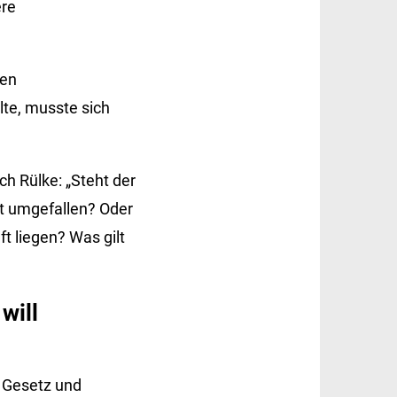
ere
den
lte, musste sich
ch Rülke: „Steht der
ht umgefallen? Oder
ft liegen? Was gilt
will
m Gesetz und