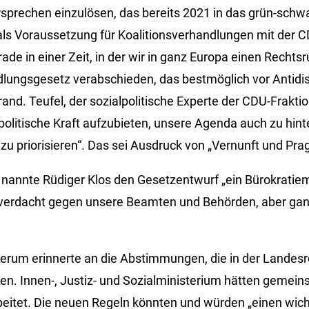
rsprechen einzulösen, das bereits 2021 in das grün-schw
ls Voraussetzung für Koalitionsverhandlungen mit der 
de in einer Zeit, in der wir in ganz Europa einen Rechts
dlungsgesetz verabschieden, das bestmöglich vor Antidi
rand. Teufel, der sozialpolitische Experte der CDU-Fraktio
 politische Kraft aufzubieten, unsere Agenda auch zu hin
zu priorisieren“. Das sei Ausdruck von „Vernunft und Pr
n nannte Rüdiger Klos den Gesetzentwurf „ein Bürokratie
verdacht gegen unsere Beamten und Behörden, aber ga
erum erinnerte an die Abstimmungen, die in der Landesr
ien. Innen-, Justiz- und Sozialministerium hätten gemei
eitet. Die neuen Regeln könnten und würden „einen wich