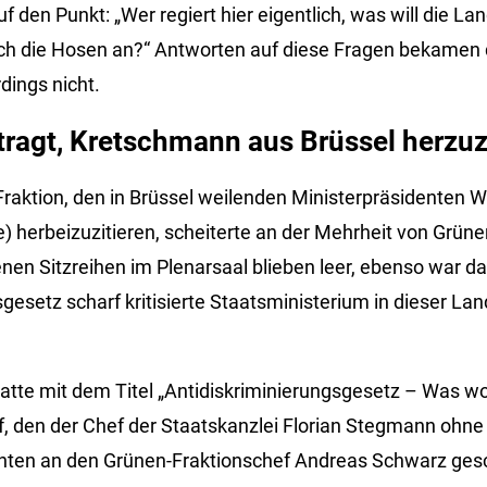
uf den Punkt: „Wer regiert hier eigentlich, was will die L
lich die Hosen an?“ Antworten auf diese Fragen bekamen
dings nicht.
ragt, Kretschmann aus Brüssel herzuz
Fraktion, den in Brüssel weilenden Ministerpräsidenten W
 herbeizuzitieren, scheiterte an der Mehrheit von Grün
en Sitzreihen im Plenarsaal blieben leer, ebenso war d
gesetz scharf kritisierte Staatsministerium in dieser La
batte mit dem Titel „Antidiskriminierungsgesetz – Was wo
ef, den der Chef der Staatskanzlei Florian Stegmann ohn
nten an den Grünen-Fraktionschef Andreas Schwarz gesc