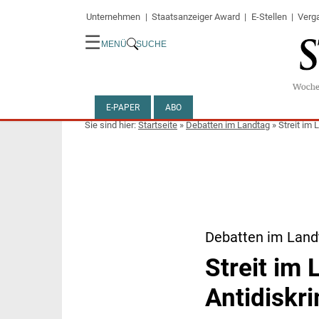
Unternehmen
Staatsanzeiger Award
E-Stellen
Verg
☰
MENÜ
SUCHE
E-PAPER
ABO
Startseite
»
Debatten im Landtag
»
Streit im
Debatten im Land
Streit im
Antidiskr