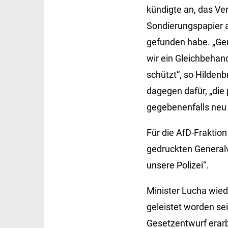
kündigte an, das Ve
Sondierungspapier a
gefunden habe. „Gera
wir ein Gleichbehan
schützt“, so Hildenb
dagegen dafür, „die
gegebenenfalls neu 
Für die AfD-Fraktio
gedruckten General
unsere Polizei“.
Minister Lucha wied
geleistet worden se
Gesetzentwurf erarb