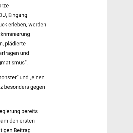
arze
CDU, Eingang
ruck erleben, werden
skriminierung
n, plädierte
terfragen und
agmatismus“.
monster“ und „einen
nz besonders gegen
egierung bereits
nsam den ersten
tigen Beitrag