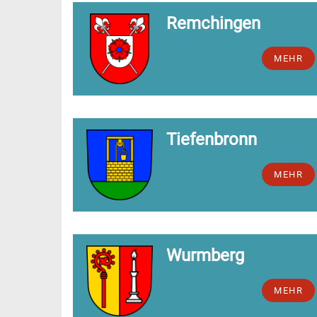
Remchingen
MEHR
Tiefenbronn
MEHR
Wurmberg
MEHR