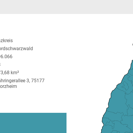
zkreis
ordschwarzwald
96.066
8
3,68 km²
hringerallee 3, 75177
orzheim