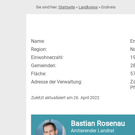
Startseite
»
Landkreise
»
Enzkreis
Name:
En
Region:
N
Einwohnerzahl:
1
Gemeinden:
2
Fläche:
57
Adresse der Verwaltung:
Zä
Pf
Zuletzt aktualisiert am 26. April 2022    
Bastian Rosenau
Amtierender Landrat