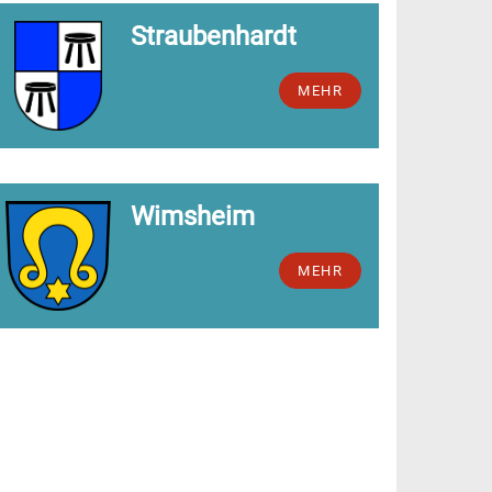
Straubenhardt
MEHR
Wimsheim
MEHR