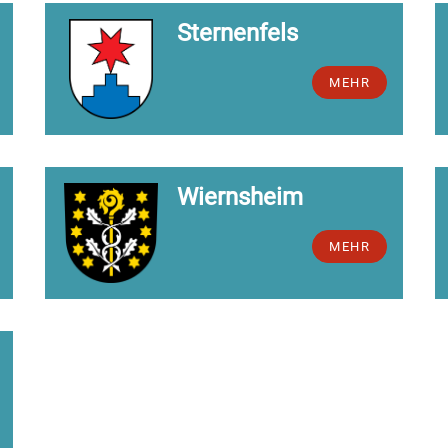
Sternenfels
MEHR
Wiernsheim
MEHR