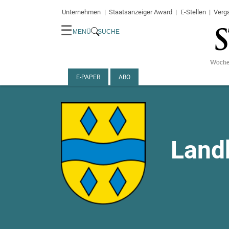
Unternehmen
Staatsanzeiger Award
E-Stellen
Verg
☰
MENÜ
SUCHE
E-PAPER
ABO
Land