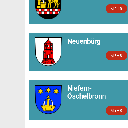
MEHR
Neuenbürg
MEHR
Niefern-
Öschelbronn
MEHR