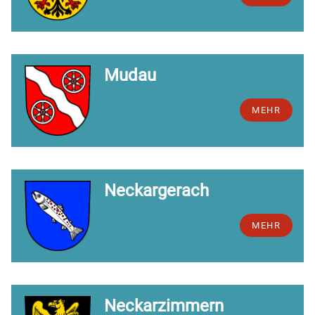
Mudau
MEHR
Neckargerach
MEHR
Neckarzimmern