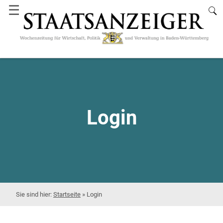
☰
Login
Startseite
»
Login