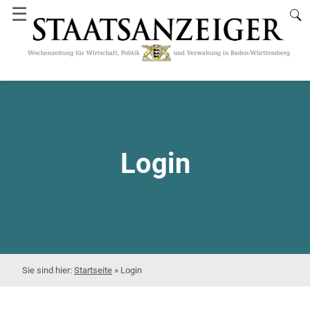
☰
Login
Startseite
»
Login