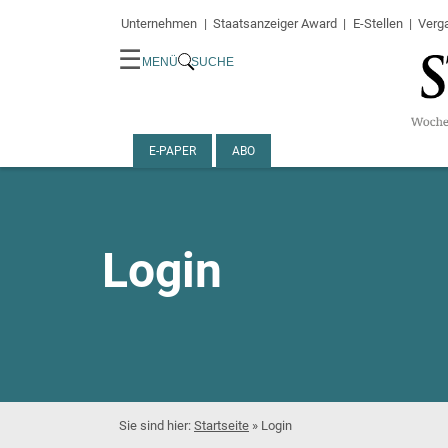
Unternehmen
Staatsanzeiger Award
E-Stellen
Verg
☰
MENÜ
SUCHE
E-PAPER
ABO
Login
Startseite
»
Login