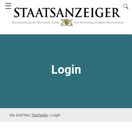
☰
Login
Startseite
»
Login