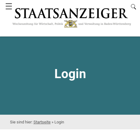
☰
Login
Startseite
»
Login