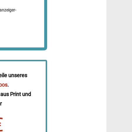
anzeiger-
eile unseres
bos
.
 aus Print und
r
€