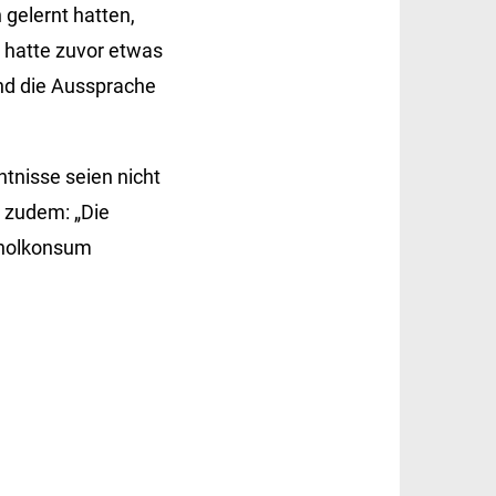
 gelernt hatten,
e hatte zuvor etwas
nd die Aussprache
ntnisse seien nicht
s zudem: „Die
oholkonsum