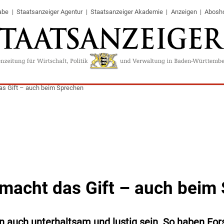
abe
Staatsanzeiger Agentur
Staatsanzeiger Akademie
Anzeigen
Abosh
as Gift – auch beim Sprechen
 macht das Gift – auch beim
 auch unterhaltsam und lustig sein. So haben For