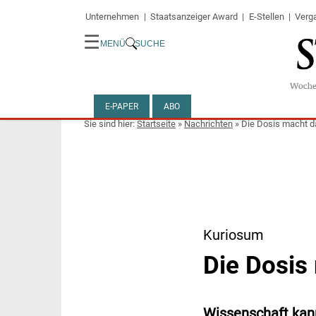
Unternehmen
Staatsanzeiger Award
E-Stellen
Verg
☰
MENÜ
SUCHE
E-PAPER
ABO
Startseite
»
Nachrichten
»
Die Dosis macht d
Kuriosum
Die Dosis
Wissenschaft kann