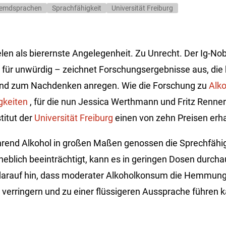
remdsprachen
Sprachfähigkeit
Universität Freiburg
ielen als bierernste Angelegenheit. Zu Unrecht. Der Ig-N
“ für unwürdig – zeichnet Forschungsergebnisse aus, die 
und zum Nachdenken anregen. Wie die Forschung zu
Alk
gkeiten
, für die nun Jessica Werthmann und Fritz Renne
titut der
Universität Freiburg
einen von zehn Preisen erh
hrend Alkohol in großen Maßen genossen die Sprechfähi
eblich beeinträchtigt, kann es in geringen Dosen durcha
darauf hin, dass moderater Alkoholkonsum die Hemmun
verringern und zu einer flüssigeren Aussprache führen k