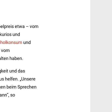
obelpreis etwa – vom
kurios und
oholkonsum
und
r vom
alten haben.
gkeit und das
us helfen. „Unsere
gen beim Sprechen
ann“, so