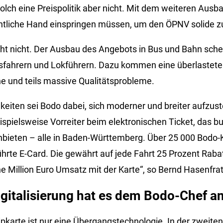
solch eine Preispolitik aber nicht. Mit dem weiteren Aus
ntliche Hand einspringen müssen, um den ÖPNV solide zu
icht nicht. Der Ausbau des Angebots in Bus und Bahn sche
sfahrern und Lokführern. Dazu kommen eine überlastete I
ne und teils massive Qualitätsprobleme.
gkeiten sei Bodo dabei, sich moderner und breiter aufzuste
spielsweise Vorreiter beim elektronischen Ticket, das b
nbieten – alle in Baden-Württemberg. Über 25 000 Bodo
ührte E-Card. Die gewährt auf jede Fahrt 25 Prozent Raba
ne Million Euro Umsatz mit der Karte“, so Bernd Hasenfrat
gitalisierung hat es dem Bodo-Chef a
pkarte ist nur eine Übergangstechnologie. In der zweiten