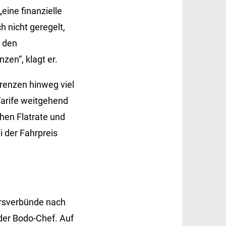
eine finanzielle
 nicht geregelt,
m den
zen“, klagt er.
renzen hinweg viel
Tarife weitgehend
chen Flatrate und
i der Fahrpreis
ehrsverbünde nach
der Bodo-Chef. Auf