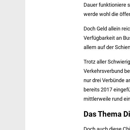
Dauer funktioniere 
werde wohl die öffe
Doch Geld allein re
Verfügbarkeit an Bu
allem auf der Schie
Trotz aller Schwieri
Verkehrsverbund bei
nur drei Verbünde a
bereits 2017 eingef
mittlerweile rund ei
Das Thema Di
Doch auch diese Chi