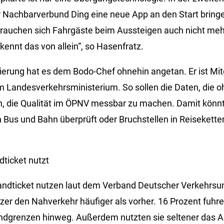
 Nachbarverbund Ding eine neue App an den Start bringen
n brauchen sich Fahrgäste beim Aussteigen auch nicht m
ennt das von allein“, so Hasenfratz.
ierung hat es dem Bodo-Chef ohnehin angetan. Er ist Mitg
m Landesverkehrsministerium. So sollen die Daten, die
n, die Qualität im ÖPNV messbar zu machen. Damit könnt
on Bus und Bahn überprüft oder Bruchstellen in Reisekett
ticket nutzt
andticket nutzen laut dem Verband Deutscher Verkehrs
tzer den Nahverkehr häufiger als vorher. 16 Prozent fuhr
dgrenzen hinweg. Außerdem nutzten sie seltener das Au