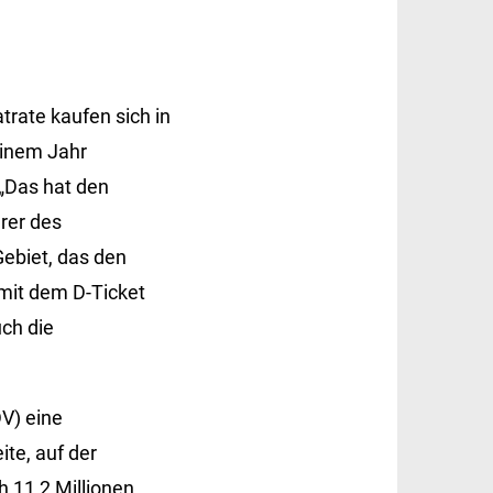
trate kaufen sich in
einem Jahr
 „Das hat den
rer des
ebiet, das den
mit dem D-Ticket
ch die
V) eine
ite, auf der
 11,2 Millionen