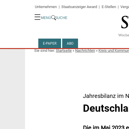
Unternehmen
Staatsanzeiger Award
E-Stellen
Verg
☰
MENÜ
SUCHE
E-PAPER
ABO
Startseite
»
Nachrichten
»
Kreis und Kommu
Jahresbilanz im 
Deutschla
Die im Mai 2023 e