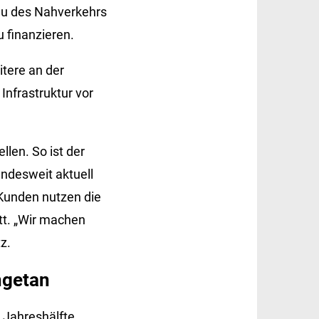
bau des Nahverkehrs
 finanzieren.
itere an der
nfrastruktur vor
llen. So ist der
undesweit aktuell
-Kunden nutzen die
tt. „Wir machen
z.
ngetan
 Jahreshälfte