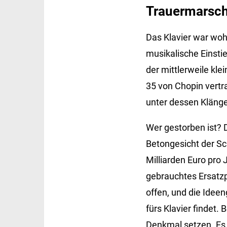
Trauermarsc
Das Klavier war wohl
musikalische Einsti
der mittlerweile klei
35 von Chopin vertr
unter dessen Kläng
Wer gestorben ist? D
Betongesicht der Sc
Milliarden Euro pro 
gebrauchtes Ersatzpi
offen, und die Ideen
fürs Klavier findet.
Denkmal setzen. Es 