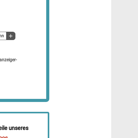
hn
anzeiger-
eile unseres
bos
.