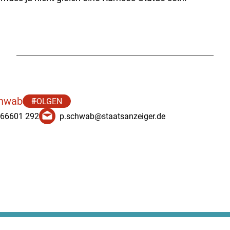
chwab
FOLGEN
 66601 292
p.schwab@staatsanzeiger.de