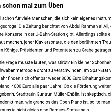
h schon mal zum Üben
 schon für viele Menschen, die sich kein eigenes Instrum
egsdroge. Die Zeitung berichtet von Abdul Rahman al Ali,
ne Konzerte in der U-Bahn-Station gibt. Allerdings sollte 
aut machen, jener Klaviersonate, die den berühmten Tra
en Könige, Präsidenten und Potentaten zu Grabe getrage
ie Frage müsste lauten, was stirbt? Ein kleiner Schönhei
hwabenmetropole droht zu verschwinden. Im Spar-Etat v
Jahr finden sich offenbar weder 8000 Euro Erhaltungskost
ano, 4000 Euro alle paar Jahre. Ob die Förderung weiterg
geberin, Stadträtin Guntrun Müller-Enßlin, ist skeptisch, 
 Bedenkt man, wie grandios das Open Piano ist, sollte ma
muss ja nicht gleich eine Ramses-Statue sein.