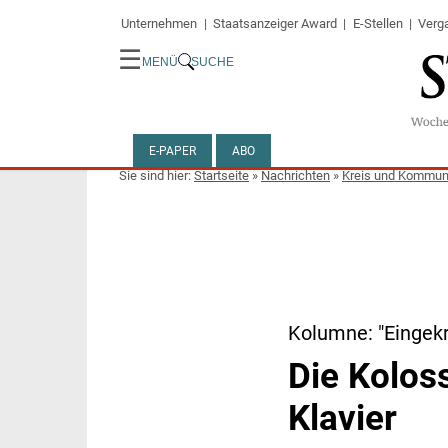
Unternehmen
Staatsanzeiger Award
E-Stellen
Verg
☰
MENÜ
SUCHE
E-PAPER
ABO
Startseite
»
Nachrichten
»
Kreis und Kommu
Kolumne: "Eingekr
Die Koloss
Klavier