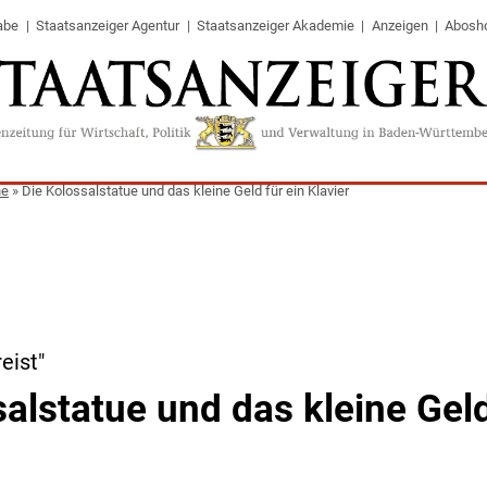
abe
Staatsanzeiger Agentur
Staatsanzeiger Akademie
Anzeigen
Abosh
ne
»
Die Kolossalstatue und das kleine Geld für ein Klavier
eist"
alstatue und das kleine Geld