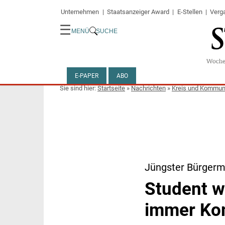
Unternehmen
Staatsanzeiger Award
E-Stellen
Verg
☰
MENÜ
SUCHE
E-PAPER
ABO
Startseite
»
Nachrichten
»
Kreis und Kommu
Jüngster Bürgerm
Student w
immer Ko