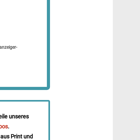
anzeiger-
eile unseres
bos
.
 aus Print und