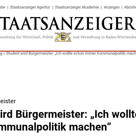
abe
Staatsanzeiger Agentur
Staatsanzeiger Akademie
Anzeigen
Abosh
ne
»
Student wird Bürgermeister: „Ich wollte schon immer Kommunalpolitik mac
eister
ird Bürgermeister: „Ich woll
mmunalpolitik machen“