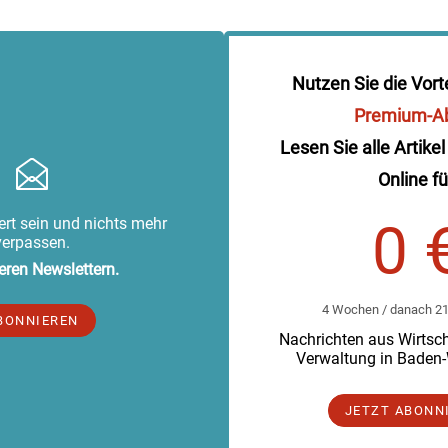
Nutzen Sie die Vort
Premium-A
Lesen Sie alle Artikel
Online fü
rt sein und nichts mehr
0 
verpassen.
eren Newslettern.
4 Wochen / danach 219
BONNIEREN
Nachrichten aus Wirtscha
Verwaltung in Baden
JETZT ABONN