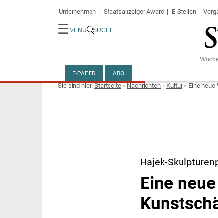
Unternehmen
Staatsanzeiger Award
E-Stellen
Verg
☰
MENÜ
SUCHE
E-PAPER
ABO
Startseite
»
Nachrichten
»
Kultur
»
Eine neue 
Hajek-Skulpturen
Eine neue
Kunstschä