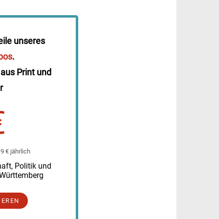
eile unseres
bos
.
 aus Print und
r
€
 € jährlich
ft, Politik und
-Württemberg
IEREN