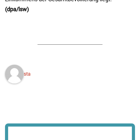
(dpa/lsw)
sta