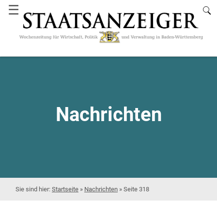
☰
Nachrichten
Startseite
»
Nachrichten
»
Seite 318