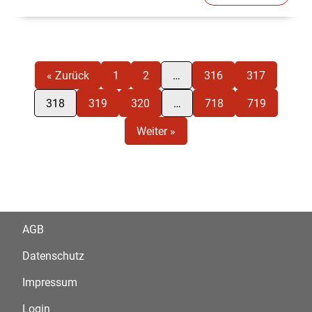
« Zurück
1
2
…
316
317
318
319
320
…
718
719
Weiter »
AGB
Datenschutz
Impressum
Login