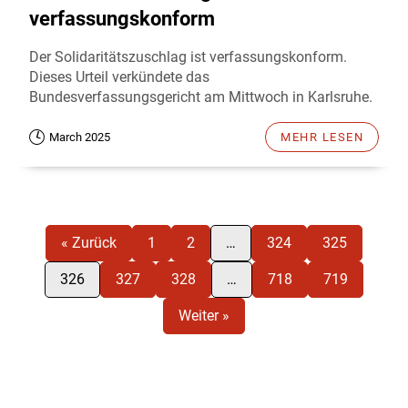
verfassungskonform
Der Solidaritätszuschlag ist verfassungskonform.
Dieses Urteil verkündete das
Bundesverfassungsgericht am Mittwoch in Karlsruhe.
March 2025
MEHR LESEN
« Zurück
1
2
…
324
325
326
327
328
…
718
719
Weiter »