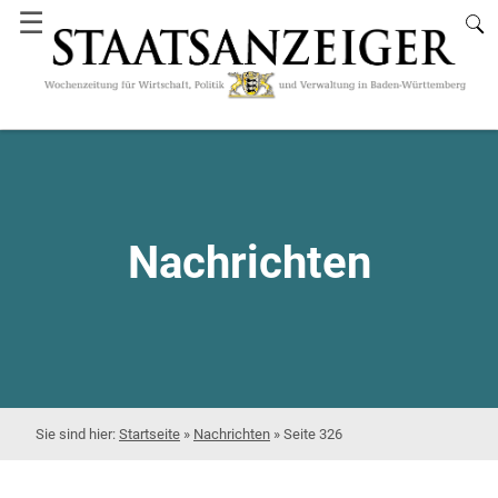
☰
Nachrichten
Startseite
»
Nachrichten
»
Seite 326