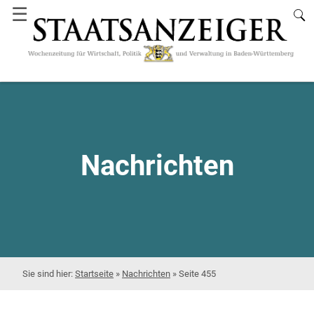
☰
Nachrichten
Startseite
»
Nachrichten
»
Seite 455