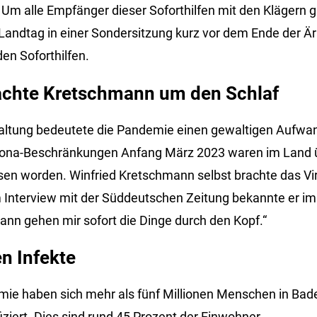
r. Um alle Empfänger dieser Soforthilfen mit den Klägern 
Landtag in einer Sondersitzung kurz vor dem Ende der 
en Soforthilfen.
chte Kretschmann um den Schlaf
waltung bedeutete die Pandemie einen gewaltigen Aufwand.
rona-Beschränkungen Anfang März 2023 waren im Land 
en worden. Winfried Kretschmann selbst brachte das Vi
m Interview mit der Süddeutschen Zeitung bekannte er im 
dann gehen mir sofort die Dinge durch den Kopf.“
en Infekte
ie haben sich mehr als fünf Millionen Menschen in Ba
ziert. Dies sind rund 45 Prozent der Einwohner.