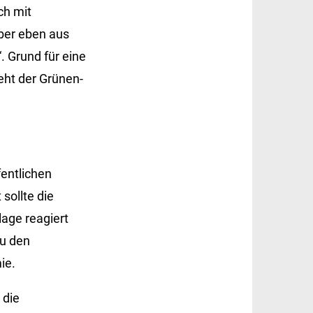
ch mit
ber eben aus
. Grund für eine
eht der Grünen-
fentlichen
sollte die
lage reagiert
u den
ie.
 die