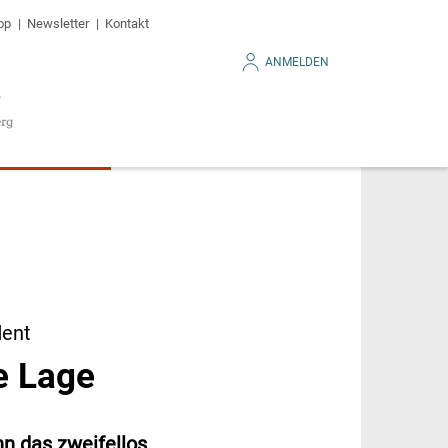
op
Newsletter
Kontakt
ANMELDEN
dent
e Lage
n das zweifellos