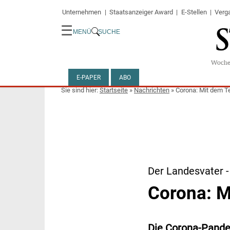
Unternehmen
Staatsanzeiger Award
E-Stellen
Verg
☰
MENÜ
SUCHE
E-PAPER
ABO
Startseite
»
Nachrichten
»
Corona: Mit dem T
Der Landesvater -
Corona: M
Die Corona-Pande