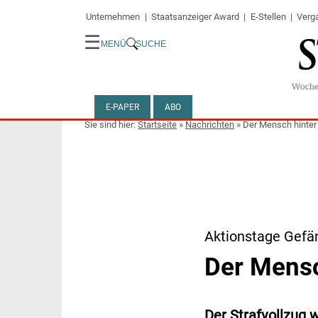
Unternehmen
Staatsanzeiger Award
E-Stellen
Verg
☰
MENÜ
SUCHE
E-PAPER
ABO
Startseite
»
Nachrichten
»
Der Mensch hinter 
Aktionstage Gefä
Der Mensc
Der Strafvollzug 