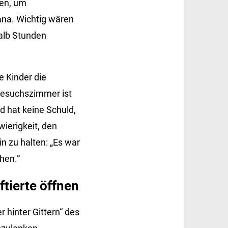
fen, um
ana. Wichtig wären
alb Stunden
e Kinder die
Besuchszimmer ist
d hat keine Schuld,
wierigkeit, den
n zu halten: „Es war
hen.“
ftierte öffnen
r hinter Gittern“ des