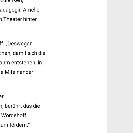
bzulenken,
pädagogin Amelie
 Theater hinter
off. „Deswegen
hen, damit sich die
sraum entstehen, in
le Miteinander
er
, berührt das die
 Wördehoff.
um fördern.“