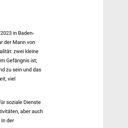
 2023 in Baden-
ar der Mann von
lität: zwei kleine
im Gefängnis ist;
nd zu sein und das
t, viel
für soziale Dienste
ivitäten, aber auch
 In der