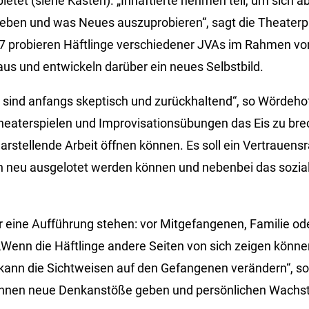
etet (siehe Kasten). „Inhaftierte nehmen teil, um sich a
leben und was Neues auszuprobieren“, sagt die Theater
7 probieren Häftlinge verschiedener JVAs im Rahmen von
aus und entwickeln darüber ein neues Selbstbild.
 sind anfangs skeptisch und zurückhaltend“, so Wördeh
heaterspielen und Improvisationsübungen das Eis zu brec
 darstellende Arbeit öffnen können. Es soll ein Vertrauen
 neu ausgelotet werden können und nebenbei das sozia
eine Aufführung stehen: vor Mitgefangenen, Familie od
„Wenn die Häftlinge andere Seiten von sich zeigen können
ann die Sichtweisen auf den Gefangenen verändern“, so
önnen neue Denkanstöße geben und persönlichen Wachst