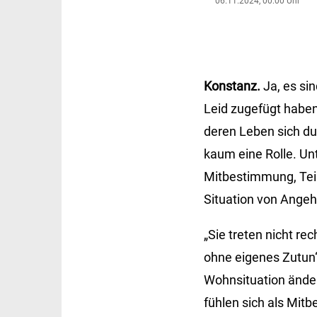
06.11.2024, 00:00 Uhr
Konstanz.
Ja, es si
Leid zugefügt haben
deren Leben sich dur
kaum eine Rolle. Un
Mitbestimmung, Teil
Situation von Angeh
„Sie treten nicht re
ohne eigenes Zutun“
Wohnsituation änder
fühlen sich als Mit