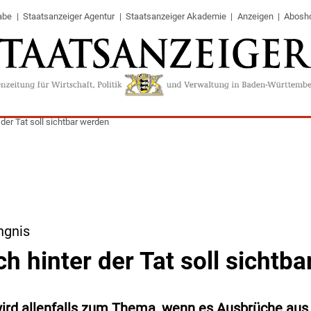
abe
Staatsanzeiger Agentur
Staatsanzeiger Akademie
Anzeigen
Abosh
der Tat soll sichtbar werden
ngnis
h hinter der Tat soll sichtb
wird allenfalls zum Thema, wenn es Ausbrüche aus