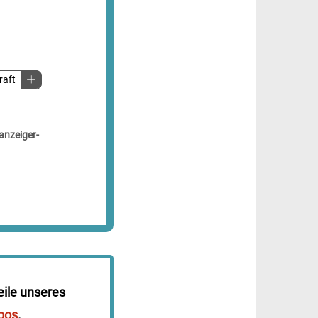
raft
anzeiger-
eile unseres
bos
.