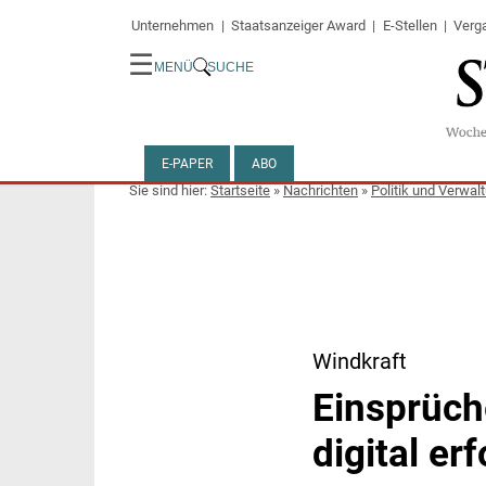
Unternehmen
Staatsanzeiger Award
E-Stellen
Verg
☰
MENÜ
SUCHE
E-PAPER
ABO
Startseite
»
Nachrichten
»
Politik und Verwal
Windkraft
Einsprüch
digital er