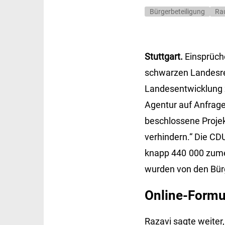
Bürgerbeteiligung
Ra
Stuttgart.
Einsprüche
schwarzen Landesregi
Landesentwicklung z
Agentur auf Anfrage
beschlossene Proje
verhindern.“ Die CDU
knapp 440 000 zumei
wurden von den Bür
Online-Formu
Razavi sagte weiter