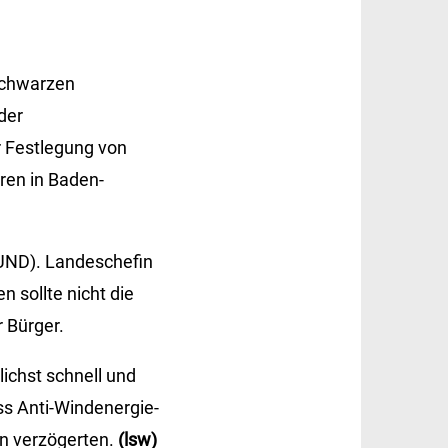
schwarzen
der
r Festlegung von
ren in Baden-
UND). Landeschefin
n sollte nicht die
 Bürger.
ichst schnell und
ss Anti-Windenergie-
en verzögerten.
(lsw)