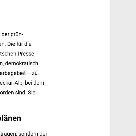
 der grün-
. Die für die
utschen Presse-
en, demokratisch
erbegebiet – zu
Neckar-Alb, bei dem
orden sind. Sie
plänen
utragen, sondern den