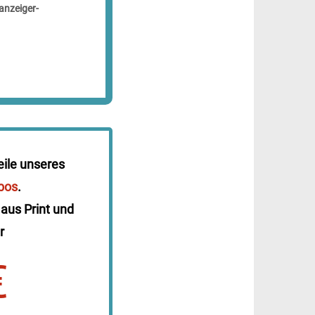
anzeiger-
eile unseres
bos
.
 aus Print und
r
€