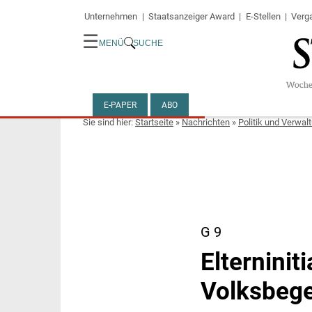
Unternehmen
Staatsanzeiger Award
E-Stellen
Verg
☰
MENÜ
SUCHE
E-PAPER
ABO
Startseite
»
Nachrichten
»
Politik und Verwal
G 9
Elterninit
Volksbeg