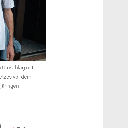
nem Umschlag mit
etzes vor dem
njährigen