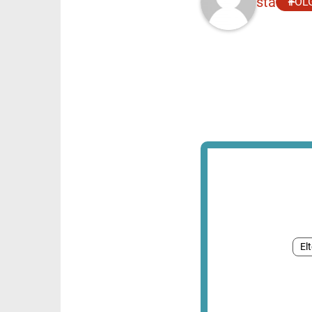
sta
FOL
El