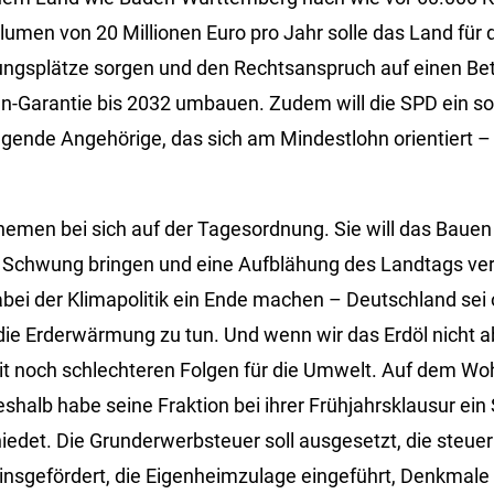
lumen von 20 Millionen Euro pro Jahr solle das Land für 
ungsplätze sorgen und den Rechtsanspruch auf einen Be
en-Garantie bis 2032 umbauen. Zudem will die SPD ein 
legende Angehörige, das sich am Mindestlohn orientiert 
hemen bei sich auf der Tagesordnung. Sie will das Bauen 
n Schwung bringen und eine Aufblähung des Landtags ver
abei der Klimapolitik ein Ende machen – Deutschland sei 
die Erderwärmung zu tun. Und wenn wir das Erdöl nicht
it noch schlechteren Folgen für die Umwelt. Auf dem Wo
shalb habe seine Fraktion bei ihrer Frühjahrsklausur ein
det. Die Grunderwerbsteuer soll ausgesetzt, die steuer
zinsgefördert, die Eigenheimzulage eingeführt, Denkmale 