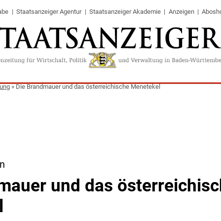
abe
Staatsanzeiger Agentur
Staatsanzeiger Akademie
Anzeigen
Abosh
tung
»
Die Brandmauer und das österreichische Menetekel
en
mauer und das österreichis
l