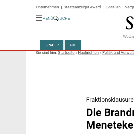
Unternehmen
Staatsanzeiger Award
E-Stellen
Verg
☰
MENÜ
SUCHE
E-PAPER
ABO
Startseite
»
Nachrichten
»
Politik und Verwal
Fraktionsklausur
Die Brand
Meneteke