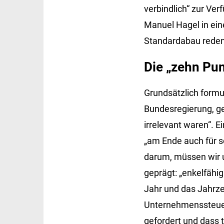
verbindlich“ zur Ver
Manuel Hagel in eine
Standardabau reden,
Die „zehn Pun
Grundsätzlich formul
Bundesregierung, ge
irrelevant waren“. Ei
„am Ende auch für s
darum, müssen wir u
geprägt: „enkelfähi
Jahr und das Jahrze
Unternehmenssteuer
gefordert und dass 