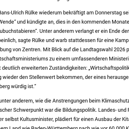
Hans-Ulrich Rülke wiederum bekräftigt am Donnerstag se
 Wende“ und kündigte an, dies in den kommenden Monaten
zubuchstabieren“. Unter anderem verlangt er ein Ende der
einlich, sagte Rülke und warb stattdessen für eine Kam
bung von Zentren. Mit Blick auf die Landtagswahl 2026 pl
tschaftsministeriums zu einem umfassenderen Ministeri
t deutlich erweiterten Zuständigkeiten: „Wirtschaftspoliti
g wieder den Stellenwert bekommen, der eines herausg
rg würdig ist.“
 unter anderem, wie die Anstrengungen beim Klimaschut
scher Schwerpunkt war die Bildungspolitik. Landes- und 
r selbst Kultusminister, plädiert für einen Ausbau der Kita
nem Land wie Baden-Württemberg nach wie vor 60.000 Kit