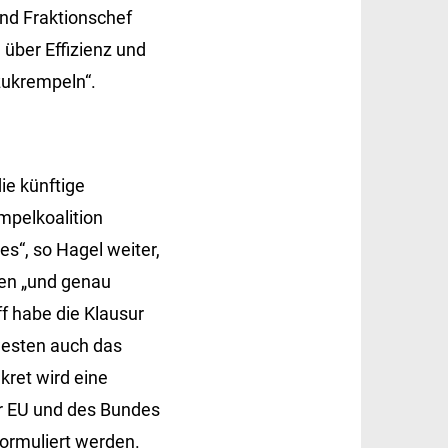
und Fraktionschef
 über Effizienz und
zukrempeln“.
ie künftige
mpelkoalition
les“, so Hagel weiter,
gen „und genau
f habe die Klausur
dwesten auch das
kret wird eine
r EU und des Bundes
formuliert werden.