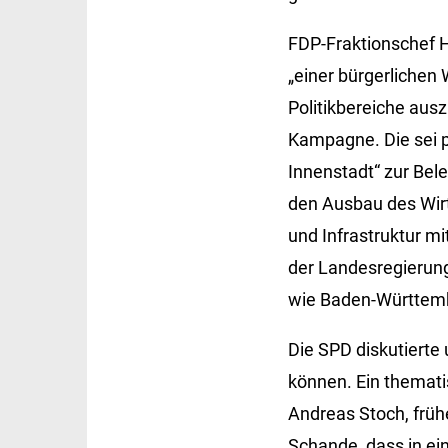
FDP-Fraktionschef 
„einer bürgerlichen
Politikbereiche aus
Kampagne. Die sei p
Innenstadt“ zur Bele
den Ausbau des Wir
und Infrastruktur mi
der Landesregierun
wie Baden-Württembe
Die SPD diskutierte
können. Ein themati
Andreas Stoch, frühe
Schande, dass in ei