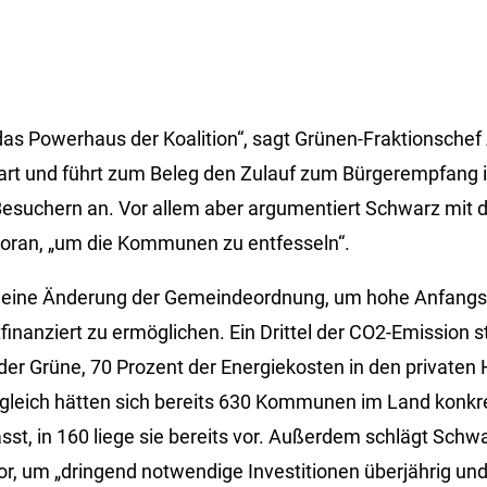
 das Powerhaus der Koalition“, sagt Grünen-Fraktionsche
gart und führt zum Beleg den Zulauf zum Bürgerempfang
 Besuchern an. Vor allem aber argumentiert Schwarz mit 
voran, „um die Kommunen zu entfesseln“.
 eine Änderung der Gemeindeordnung, um hohe Anfangsin
nanziert zu ermöglichen. Ein Drittel der CO2-Emission
r Grüne, 70 Prozent der Energiekosten in den privaten 
leich hätten sich bereits 630 Kommunen im Land konkre
t, in 160 liege sie bereits vor. Außerdem schlägt Schw
or, um „dringend notwendige Investitionen überjährig und 