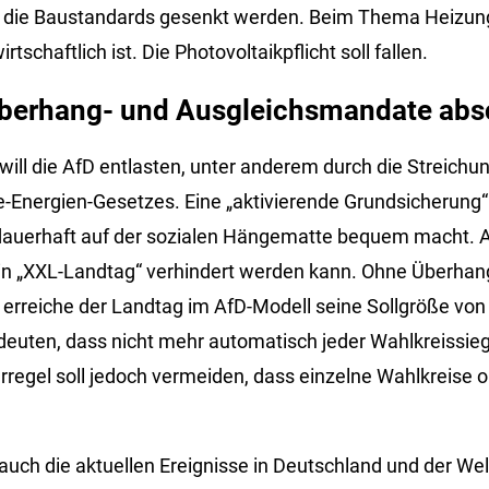
d die Baustandards gesenkt werden. Beim Thema Heizung 
schaftlich ist. Die Photovoltaikpflicht soll fallen.
 Überhang- und Ausgleichsmandate abs
 will die AfD entlasten, unter anderem durch die Streich
-Energien-Gesetzes. Eine „aktivierende Grundsicherung“ 
dauerhaft auf der sozialen Hängematte bequem macht. 
ein „XXL-Landtag“ verhindert werden kann. Ohne Überhan
erreiche der Landtag im AfD-Modell seine Sollgröße vo
euten, dass nicht mehr automatisch jeder Wahlkreissieg
erregel soll jedoch vermeiden, dass einzelne Wahlkreise
uch die aktuellen Ereignisse in Deutschland und der We