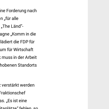
ine Forderung nach
 „für alle
 „The Länd“-
pagne „Komm in die
ädiert die FDP für
um für Wirtschaft
k muss in der Arbeit
ehobenen Standorts
z verstärkt werden
Fraktionschef
s. „Es ist eine
aplätze“ fehlen, so