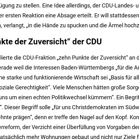
fügung zu stellen. Eine Idee allerdings, der CDU-Landes- 
r ersten Reaktion eine Absage erteilt. Er will stattdessen
 verlangt, „in die Hände zu spucken und die Ärmel hoch
kte der Zuversicht“ der CDU
ierte die CDU-Fraktion „zehn Punkte der Zuversicht“ an d
rade weil die Interessen Baden-Württembergs „für die A
ne starke und funktionierende Wirtschaft sei „Basis für al
oziale Gerechtigkeit“. Viele Menschen hätten große Sor
ns um einen echten Politikwechsel kümmern“. Ein Begrif
g“. Dieser Begriff solle „für uns Christdemokraten im Sü
hnte prägen“, denn er treffe den Nagel auf den Kopf. Kon
reform, der Verzicht einer Überfüllung von Vorgaben de
tatsächlich mehr Wohnungen gebaut und nicht nur Ziele 