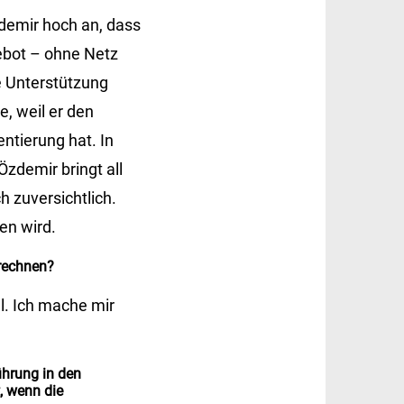
demir hoch an, dass
ebot – ohne Netz
e Unterstützung
, weil er den
ntierung hat. In
zdemir bringt all
h zuversichtlich.
en wird.
 rechnen?
l. Ich mache mir
ührung in den
, wenn die