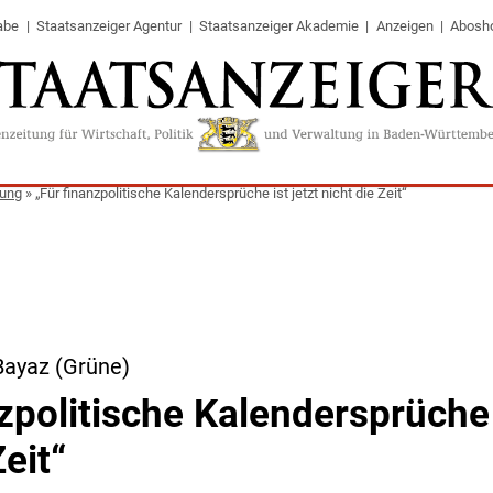
abe
Staatsanzeiger Agentur
Staatsanzeiger Akademie
Anzeigen
Abosh
tung
»
„Für finanzpolitische Kalendersprüche ist jetzt nicht die Zeit“
Bayaz (Grüne)
zpolitische Kalendersprüche i
Zeit“