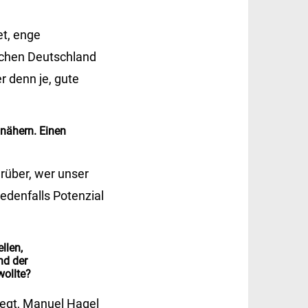
et, enge
schen Deutschland
r denn je, gute
unähern. Einen
rüber, wer unser
edenfalls Potenzial
llen,
nd der
wollte?
wegt, Manuel Hagel