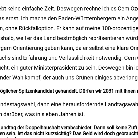
ebt keine einfache Zeit. Deswegen rechne ich es Cem Öz
das ernst. Ich mache den Baden-Württembergern ein Ang
, ohne Rückfalloption. Er kann auf meine 100-prozentig
shalb, weil er das Land bestmöglich repräsentieren würde
ern Orientierung geben kann, da er selbst eine klare Orie
uchs sind Erfahrung und Verlässlichkeit notwendig. Cem Ö
cht, ein guter Ministerpräsident zu sein. Deswegen bin ic
nder Wahlkampf, der auch uns Grünen einiges abverlang
öglicher Spitzenkandidat gehandelt. Dürfen wir 2031 mit Ihnen
Bundestagswahl, dann eine herausfordernde Landtagswah
 darüber, was in sieben Jahren ist.
andtag der Doppelhaushalt verabschiedet. Darin soll keine Zuf
n sein. Ist das nicht kurzsichtig? Das Geld wird doch gebraucht