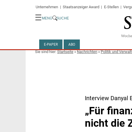
Unternehmen
Staatsanzeiger Award
E-Stellen
Verg
☰
MENÜ
SUCHE
E-PAPER
ABO
Startseite
»
Nachrichten
»
Politik und Verwal
Interview Danyal 
„Für finan
nicht die 