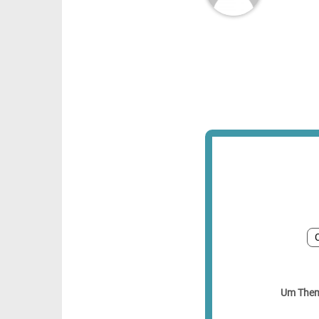
C
Um Theme