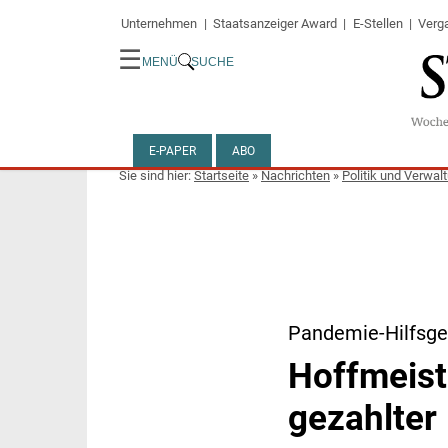
Unternehmen
Staatsanzeiger Award
E-Stellen
Verg
☰
MENÜ
SUCHE
E-PAPER
ABO
Startseite
»
Nachrichten
»
Politik und Verwal
Pandemie-Hilfsge
Hoffmeist
gezahlter 