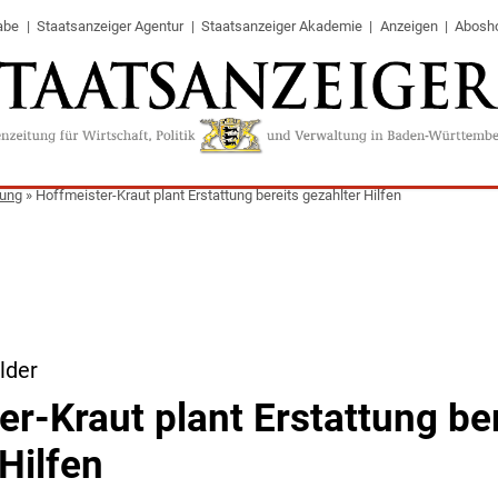
abe
Staatsanzeiger Agentur
Staatsanzeiger Akademie
Anzeigen
Abosh
tung
»
Hoffmeister-Kraut plant Erstattung bereits gezahlter Hilfen
lder
er-Kraut plant Erstattung be
Hilfen