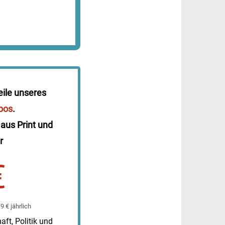
eile unseres
bos
.
 aus Print und
r
€
 € jährlich
ft, Politik und