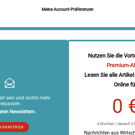
Meine Account-Präferenzen
Nutzen Sie die Vort
Premium-A
Lesen Sie alle Artikel
Online fü
rt sein und nichts mehr
0 
verpassen.
eren Newslettern.
4 Wochen / danach 219
BONNIEREN
Nachrichten aus Wirtscha