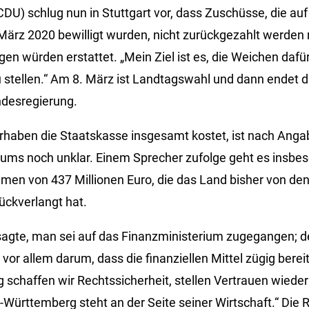
CDU) schlug nun in Stuttgart vor, dass Zuschüsse, die au
e März 2020 bewilligt wurden, nicht zurückgezahlt werden
en würden erstattet. „Mein Ziel ist es, die Weichen dafür
u stellen.“ Am 8. März ist Landtagswahl und dann endet d
desregierung.
orhaben die Staatskasse insgesamt kostet, ist nach Ang
iums noch unklar. Einem Sprecher zufolge geht es insb
umen von 437 Millionen Euro, die das Land bisher von den
ückverlangt hat.
sagte, man sei auf das Finanzministerium zugegangen; der
vor allem darum, dass die finanziellen Mittel zügig berei
 schaffen wir Rechtssicherheit, stellen Vertrauen wieder
-Württemberg steht an der Seite seiner Wirtschaft.“ Die 