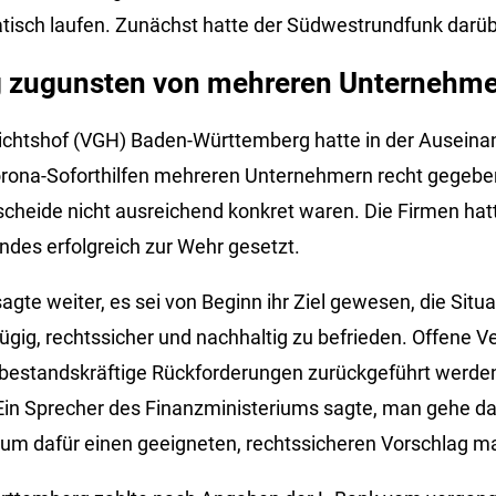
tisch laufen. Zunächst hatte der Südwestrundfunk darübe
 zugunsten von mehreren Unternehm
ichtshof (VGH) Baden-Württemberg hatte in der Auseina
rona-Soforthilfen mehreren Unternehmern recht gegeben,
heide nicht ausreichend konkret waren. Die Firmen hatt
des erfolgreich zur Wehr gesetzt.
sagte weiter, es sei von Beginn ihr Ziel gewesen, die Situ
ügig, rechtssicher und nachhaltig zu befrieden. Offene Ve
estandskräftige Rückforderungen zurückgeführt werden.
 Ein Sprecher des Finanzministeriums sagte, man gehe d
ium dafür einen geeigneten, rechtssicheren Vorschlag m